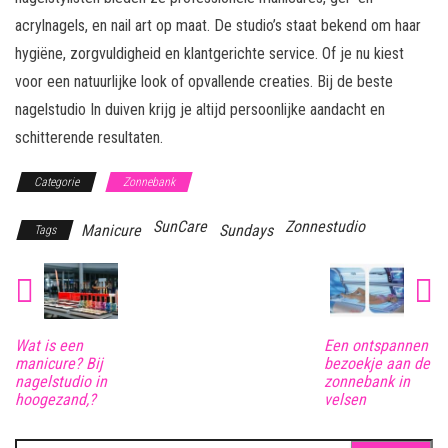
acrylnagels, en nail art op maat. De studio’s staat bekend om haar
hygiëne, zorgvuldigheid en klantgerichte service. Of je nu kiest
voor een natuurlijke look of opvallende creaties. Bij de beste
nagelstudio In duiven krijg je altijd persoonlijke aandacht en
schitterende resultaten.
Categorie
Zonnebank
SunCare
Zonnestudio
Manicure
Sundays
Tags
Wat is een
Een ontspannen
manicure? Bij
bezoekje aan de
nagelstudio in
zonnebank in
hoogezand,?
velsen