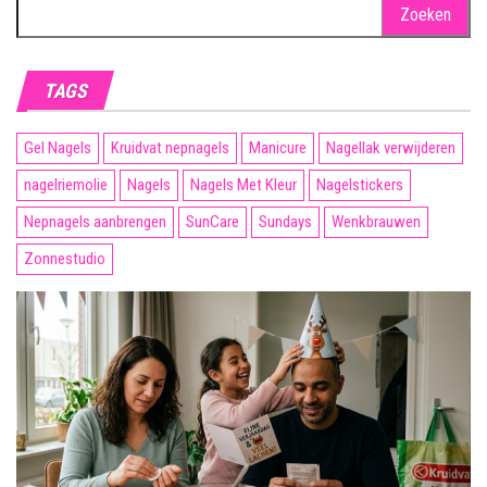
Zoeken
naar:
TAGS
Gel Nagels
Kruidvat nepnagels
Manicure
Nagellak verwijderen
nagelriemolie
Nagels
Nagels Met Kleur
Nagelstickers
Nepnagels aanbrengen
SunCare
Sundays
Wenkbrauwen
Zonnestudio