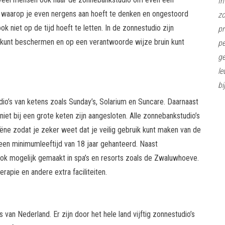
In
 waarop je even nergens aan hoeft te denken en ongestoord
z
 niet op de tijd hoeft te letten. In de zonnestudio zijn
pr
kunt beschermen en op een verantwoorde wijze bruin kunt
pe
ge
le
bi
dio’s van ketens zoals Sunday’s, Solarium en Suncare. Daarnaast
 niet bij een grote keten zijn aangesloten. Alle zonnebankstudio’s
iëne zodat je zeker weet dat je veilig gebruik kunt maken van de
en minimumleeftijd van 18 jaar gehanteerd. Naast
k mogelijk gemaakt in spa’s en resorts zoals de Zwaluwhoeve.
pie en andere extra faciliteiten.
van Nederland. Er zijn door het hele land vijftig zonnestudio’s