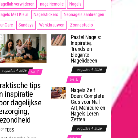
agellak verwijderen
nagelriemolie
Nagels
agels Met Kleur
Nagelstickers
Nepnagels aanbrengen
unCare
Sundays
Wenkbrauwen
Zonnestudio
Pastel Nagels:
Inspiratie,
Trends en
Elegante
Nagelideeën
augustus 4, 2026
augustus 4, 2026
Uit
Uit
raktische tips
Nagels Zelf
n inspiratie
Doen: Complete
oor dagelijkse
Gids voor Nail
Art, Manicure en
erzorging,
Nagels Leren
ezondheid
Zetten
augustus 4, 2026
or
TESS