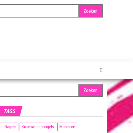
oeken
ar:
TAGS
el Nagels
Kruidvat nepnagels
Manicure