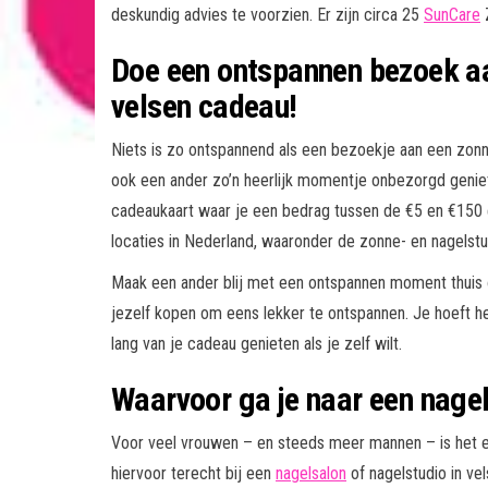
deskundig advies te voorzien. Er zijn circa 25
SunCare
Z
Doe een ontspannen bezoek aa
velsen cadeau!
Niets is zo ontspannend als een bezoekje aan een zonne-
ook een ander zo’n heerlijk momentje onbezorgd geni
cadeaukaart waar je een bedrag tussen de €5 en €150 
locaties in Nederland, waaronder de zonne- en nagelstu
Maak een ander blij met een ontspannen moment thuis o
jezelf kopen om eens lekker te ontspannen. Je hoeft het
lang van je cadeau genieten als je zelf wilt.
Waarvoor ga je naar een nagel
Voor veel vrouwen – en steeds meer mannen – is het e
hiervoor terecht bij een
nagelsalon
of nagelstudio in vel