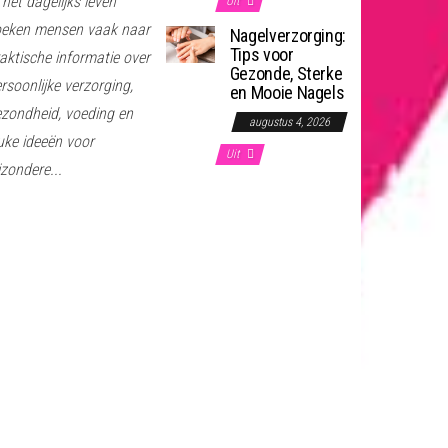
 het dagelijks leven
Uit
oeken mensen vaak naar
Nagelverzorging:
Tips voor
aktische informatie over
Gezonde, Sterke
rsoonlijke verzorging,
en Mooie Nagels
zondheid, voeding en
augustus 4, 2026
uke ideeën voor
Uit
jzondere...