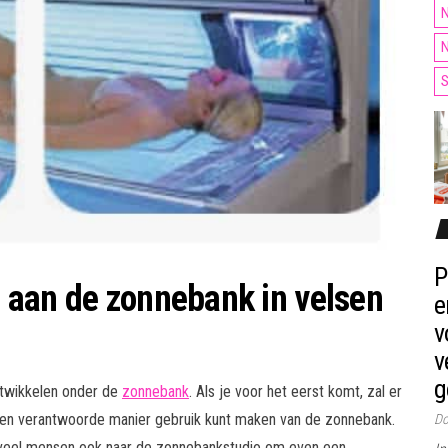
N
N
S
P
 aan de zonnebank in velsen
e
v
v
g
ntwikkelen onder de
zonnebank
. Als je voor het eerst komt, zal er
 en verantwoorde manier gebruik kunt maken van de zonnebank.
Do
 veel mensen ook naar de zonnebankstudio om even een