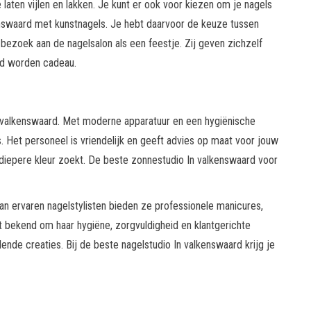
 laten vijlen en lakken. Je kunt er ook voor kiezen om je nagels
kenswaard met kunstnagels. Je hebt daarvoor de keuze tussen
ezoek aan de nagelsalon als een feestje. Zij geven zichzelf
gd worden cadeau.
n valkenswaard. Met moderne apparatuur en een hygiënische
 Het personeel is vriendelijk en geeft advies op maat voor jouw
n diepere kleur zoekt. De beste zonnestudio In valkenswaard voor
an ervaren nagelstylisten bieden ze professionele manicures,
aat bekend om haar hygiëne, zorgvuldigheid en klantgerichte
llende creaties. Bij de beste nagelstudio In valkenswaard krijg je