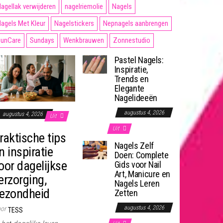
agellak verwijderen
nagelriemolie
Nagels
agels Met Kleur
Nagelstickers
Nepnagels aanbrengen
unCare
Sundays
Wenkbrauwen
Zonnestudio
Pastel Nagels:
Inspiratie,
Trends en
Elegante
Nagelideeën
augustus 4, 2026
augustus 4, 2026
Uit
Uit
raktische tips
Nagels Zelf
n inspiratie
Doen: Complete
oor dagelijkse
Gids voor Nail
Art, Manicure en
erzorging,
Nagels Leren
ezondheid
Zetten
augustus 4, 2026
or
TESS