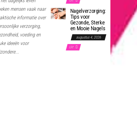
 het dagelijks leven
Uit
oeken mensen vaak naar
Nagelverzorging:
Tips voor
aktische informatie over
Gezonde, Sterke
rsoonlijke verzorging,
en Mooie Nagels
zondheid, voeding en
augustus 4, 2026
uke ideeën voor
Uit
jzondere...