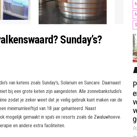
N
N
S
 valkenswaard? Sunday’s?
dio’s van ketens zoals Sunday’s, Solarium en Suncare. Daarnaast
P
 niet bij een grote keten zijn aangesloten. Alle zonnebankstudio’s
e
iëne zodat je zeker weet dat je veilig gebruik kunt maken van de
v
en minimumleeftijd van 18 jaar gehanteerd. Naast
v
k mogelijk gemaakt in spa’s en resorts zoals de Zwaluwhoeve.
g
pie en andere extra faciliteiten.
Do