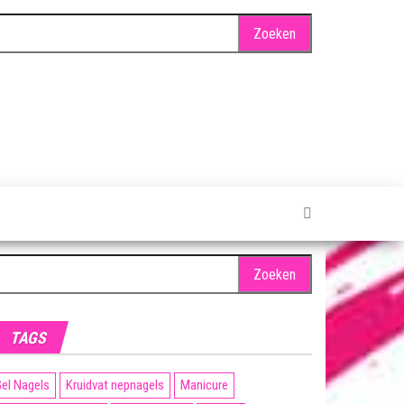
oeken
ar:
TAGS
el Nagels
Kruidvat nepnagels
Manicure