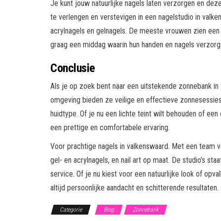
Je kunt jouw natuurlijke nagels laten verzorgen en deze
te verlengen en verstevigen in een nagelstudio in val
acrylnagels en gelnagels. De meeste vrouwen zien een b
graag een middag waarin hun handen en nagels verzor
Conclusie
Als je op zoek bent naar een uitstekende zonnebank i
omgeving bieden ze veilige en effectieve zonnesessies.
huidtype. Of je nu een lichte teint wilt behouden of ee
een prettige en comfortabele ervaring.
Voor prachtige nagels in valkenswaard. Met een team v
gel- en acrylnagels, en nail art op maat. De studio’s st
service. Of je nu kiest voor een natuurlijke look of opva
altijd persoonlijke aandacht en schitterende resultaten.
Categorie
Blog
Zonnebank