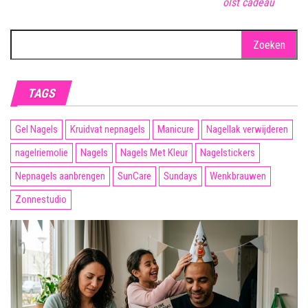
olst cadeau
Zoeken
naar:
TAGS
Gel Nagels
Kruidvat nepnagels
Manicure
Nagellak verwijderen
nagelriemolie
Nagels
Nagels Met Kleur
Nagelstickers
Nepnagels aanbrengen
SunCare
Sundays
Wenkbrauwen
Zonnestudio