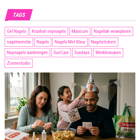
TAGS
Gel Nagels
Kruidvat nepnagels
Manicure
Nagellak verwijderen
nagelriemolie
Nagels
Nagels Met Kleur
Nagelstickers
Nepnagels aanbrengen
SunCare
Sundays
Wenkbrauwen
Zonnestudio