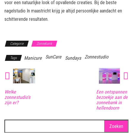
voor een natuurlijke look of opvallende creaties. Bij de beste
nagelstudio In maastricht krijg je altijd persoonlijke aandacht en
schitterende resultaten.
Categorie
Zonnebank
SunCare
Zonnestudio
Manicure
Sundays
Tags
Welke
Een ontspannen
zonnestudio’s
bezoekje aan de
zijn er?
zonnebank in
hellendoorn
Zoeken
naar: