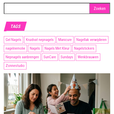
Zoeken
naar:
TAGS
Gel Nagels
Kruidvat nepnagels
Manicure
Nagellak verwijderen
nagelriemolie
Nagels
Nagels Met Kleur
Nagelstickers
Nepnagels aanbrengen
SunCare
Sundays
Wenkbrauwen
Zonnestudio