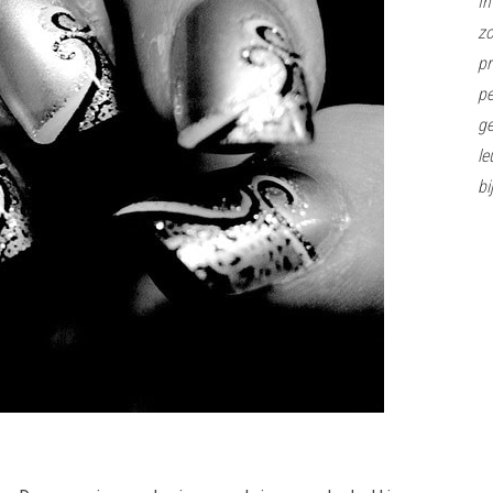
In
z
pr
pe
ge
le
bi