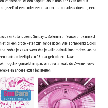
n zonnebank- of een nagelstudio in marken? Even heerlijk
t nu jezelf of een ander een relaxt moment cadeau doen bij een
dio’s van ketens zoals Sunday’s, Solarium en Suncare. Daarnaast
 niet bij een grote keten zijn aangesloten. Alle zonnebankstudio’s
iëne zodat je zeker weet dat je veilig gebruik kunt maken van de
en minimumleeftijd van 18 jaar gehanteerd. Naast
k mogelijk gemaakt in spa’s en resorts zoals de Zwaluwhoeve.
pie en andere extra faciliteiten.