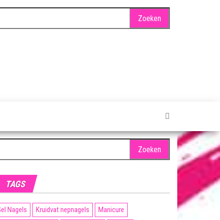
oeken
ar:
TAGS
el Nagels
Kruidvat nepnagels
Manicure