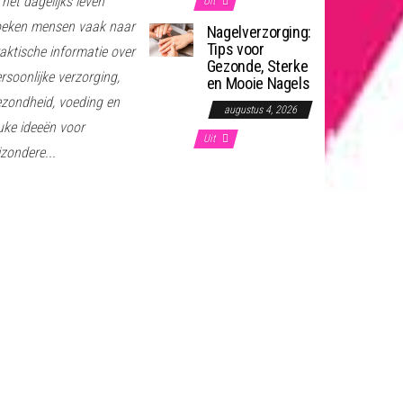
 het dagelijks leven
Uit
oeken mensen vaak naar
Nagelverzorging:
Tips voor
aktische informatie over
Gezonde, Sterke
rsoonlijke verzorging,
en Mooie Nagels
zondheid, voeding en
augustus 4, 2026
uke ideeën voor
Uit
jzondere...