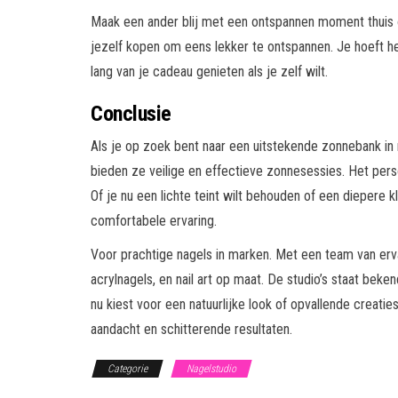
Maak een ander blij met een ontspannen moment thuis o
jezelf kopen om eens lekker te ontspannen. Je hoeft het
lang van je cadeau genieten als je zelf wilt.
Conclusie
Als je op zoek bent naar een uitstekende zonnebank i
bieden ze veilige en effectieve zonnesessies. Het perso
Of je nu een lichte teint wilt behouden of een diepere 
comfortabele ervaring.
Voor prachtige nagels in marken. Met een team van erva
acrylnagels, en nail art op maat. De studio’s staat beke
nu kiest voor een natuurlijke look of opvallende creaties
aandacht en schitterende resultaten.
Categorie
Nagelstudio