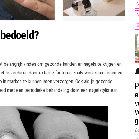
N
N
S
 bedoeld?
et belangrijk vinden om gezonde handen en nagels te krijgen en
 veel te verduren door externe factoren zoals werkzaamheden en
io in marken te kunnen laten verzorgen. Ook als je gezonde
P
eid met een periodieke behandeling door een nagelstyliste in
e
v
v
g
Do