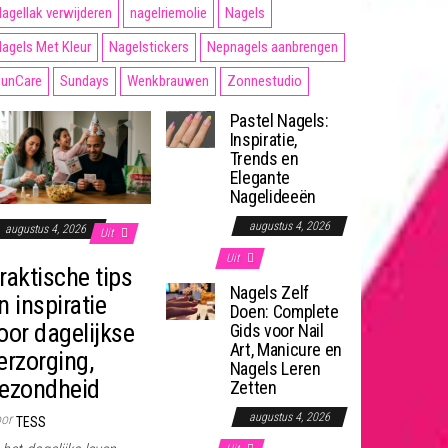
agellak verwijderen
nagelriemolie
Nagels
agels Met Kleur
Nagelstickers
Nepnagels aanbrengen
unCare
Sundays
Wenkbrauwen
Zonnestudio
Pastel Nagels:
Inspiratie,
Trends en
Elegante
Nagelideeën
augustus 4, 2026
augustus 4, 2026
Uit
Uit
raktische tips
Nagels Zelf
n inspiratie
Doen: Complete
oor dagelijkse
Gids voor Nail
Art, Manicure en
erzorging,
Nagels Leren
ezondheid
Zetten
augustus 4, 2026
or
TESS