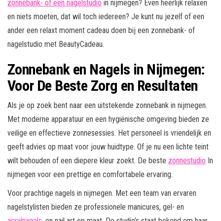
zonnebank- of een nagelstudio
in nijmegen? Even heerlijk relaxen
en niets moeten, dat wil toch iedereen? Je kunt nu jezelf of een
ander een relaxt moment cadeau doen bij een zonnebank- of
nagelstudio met BeautyCadeau.
Zonnebank en Nagels in Nijmegen:
Voor De Beste Zorg en Resultaten
Als je op zoek bent naar een uitstekende zonnebank in nijmegen.
Met moderne apparatuur en een hygiënische omgeving bieden ze
veilige en effectieve zonnesessies. Het personeel is vriendelijk en
geeft advies op maat voor jouw huidtype. Of je nu een lichte teint
wilt behouden of een diepere kleur zoekt. De beste
zonnestudio
In
nijmegen voor een prettige en comfortabele ervaring.
Voor prachtige nagels in nijmegen. Met een team van ervaren
nagelstylisten bieden ze professionele manicures, gel- en
acrylnagels
, en nail art op maat. De studio’s staat bekend om haar