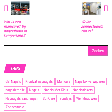
Wat is een
Welke
manicure? Bij
zonnestudio’s
nagelstudio in
zijn er?
kamperland,?
Zoeken
naar:
TAGS
Gel Nagels
Kruidvat nepnagels
Manicure
Nagellak verwijderen
nagelriemolie
Nagels
Nagels Met Kleur
Nagelstickers
Nepnagels aanbrengen
SunCare
Sundays
Wenkbrauwen
Zonnestudio