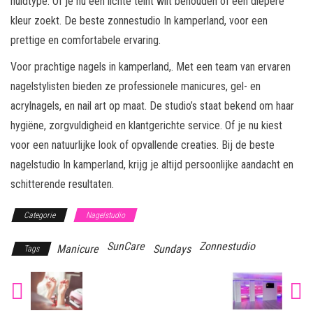
huidtype. Of je nu een lichte teint wilt behouden of een diepere
kleur zoekt. De beste zonnestudio In kamperland, voor een
prettige en comfortabele ervaring.
Voor prachtige nagels in kamperland,. Met een team van ervaren
nagelstylisten bieden ze professionele manicures, gel- en
acrylnagels, en nail art op maat. De studio’s staat bekend om haar
hygiëne, zorgvuldigheid en klantgerichte service. Of je nu kiest
voor een natuurlijke look of opvallende creaties. Bij de beste
nagelstudio In kamperland, krijg je altijd persoonlijke aandacht en
schitterende resultaten.
Categorie
Nagelstudio
SunCare
Zonnestudio
Manicure
Sundays
Tags