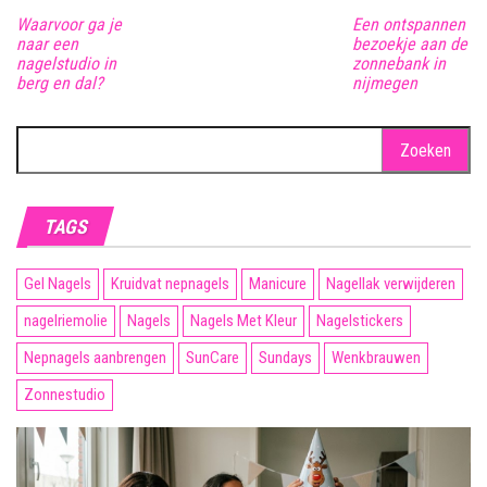
Waarvoor ga je
Een ontspannen
naar een
bezoekje aan de
nagelstudio in
zonnebank in
berg en dal?
nijmegen
Zoeken
naar:
TAGS
Gel Nagels
Kruidvat nepnagels
Manicure
Nagellak verwijderen
nagelriemolie
Nagels
Nagels Met Kleur
Nagelstickers
Nepnagels aanbrengen
SunCare
Sundays
Wenkbrauwen
Zonnestudio