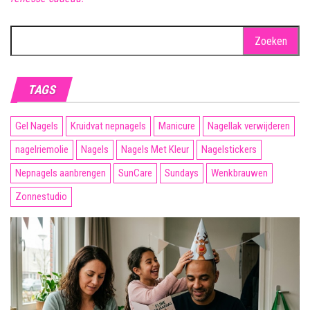
Zoeken
naar:
TAGS
Gel Nagels
Kruidvat nepnagels
Manicure
Nagellak verwijderen
nagelriemolie
Nagels
Nagels Met Kleur
Nagelstickers
Nepnagels aanbrengen
SunCare
Sundays
Wenkbrauwen
Zonnestudio