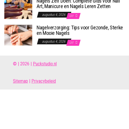
Nagels Zelf Doen: Complete Gids voor Nail
Art, Manicure en Nagels Leren Zetten
augustus 4, 2026
Uit
Nagelverzorging: Tips voor Gezonde, Sterke
en Mooie Nagels
augustus 4, 2026
Uit
© | 2026 |
Puckstudio.nl
Site
map
|
Privacybeleid