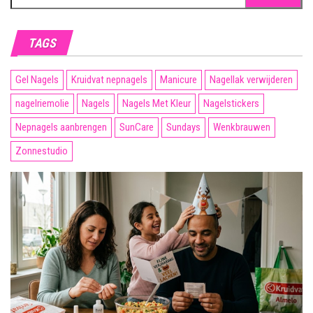
naar:
TAGS
Gel Nagels
Kruidvat nepnagels
Manicure
Nagellak verwijderen
nagelriemolie
Nagels
Nagels Met Kleur
Nagelstickers
Nepnagels aanbrengen
SunCare
Sundays
Wenkbrauwen
Zonnestudio