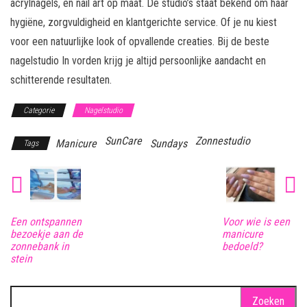
acrylnagels, en nail art op maat. De studio’s staat bekend om haar
hygiëne, zorgvuldigheid en klantgerichte service. Of je nu kiest
voor een natuurlijke look of opvallende creaties. Bij de beste
nagelstudio In vorden krijg je altijd persoonlijke aandacht en
schitterende resultaten.
Categorie
Nagelstudio
SunCare
Zonnestudio
Manicure
Sundays
Tags
Een ontspannen
Voor wie is een
bezoekje aan de
manicure
zonnebank in
bedoeld?
stein
Zoeken