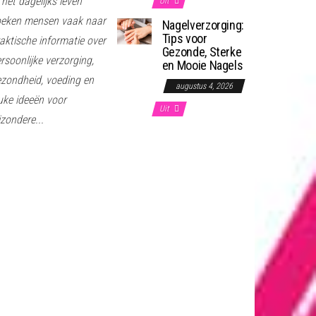
 het dagelijks leven
Uit
oeken mensen vaak naar
Nagelverzorging:
Tips voor
aktische informatie over
Gezonde, Sterke
rsoonlijke verzorging,
en Mooie Nagels
zondheid, voeding en
augustus 4, 2026
uke ideeën voor
Uit
jzondere...