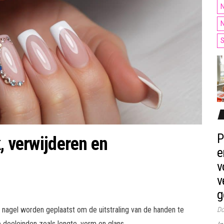
N
N
S
P
, verwijderen en
e
v
v
g
e nagel worden geplaatst om de uitstraling van de handen te
Do
doeleinden zoals lengte, vorm en glans.