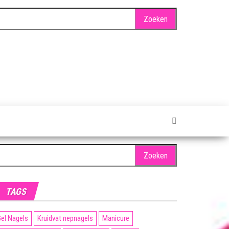
oeken
ar:
TAGS
el Nagels
Kruidvat nepnagels
Manicure