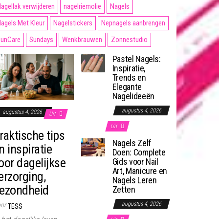
agellak verwijderen
nagelriemolie
Nagels
agels Met Kleur
Nagelstickers
Nepnagels aanbrengen
unCare
Sundays
Wenkbrauwen
Zonnestudio
Pastel Nagels:
Inspiratie,
Trends en
Elegante
Nagelideeën
augustus 4, 2026
augustus 4, 2026
Uit
Uit
raktische tips
Nagels Zelf
n inspiratie
Doen: Complete
oor dagelijkse
Gids voor Nail
Art, Manicure en
erzorging,
Nagels Leren
ezondheid
Zetten
augustus 4, 2026
or
TESS