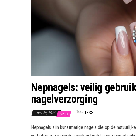
Nepnagels: veilig gebruik
nagelverzorging
Door
TESS
mei 29, 2026
Uit
Nepnagels zijn kunstmatige nagels die op de natuurlijk
verbeteren. Ze worden vaak gebruikt voor cosmetische 