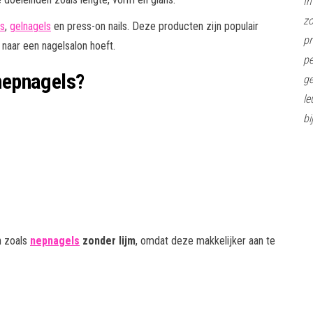
In
z
ls
,
gelnagels
en press-on nails. Deze producten zijn populair
pr
naar een nagelsalon hoeft.
pe
nepnagels?
ge
le
bi
n zoals
nepnagels
zonder lijm
, omdat deze makkelijker aan te