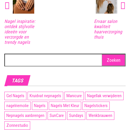
Nagel inspiratie:
Ervaar salon
ontdek stijlvolle
kwaliteit
ideeën voor
haarverzorging
verzorgde en
thuis
trendy nagels
Zoeken
naar:
TAGS
Gel Nagels
Kruidvat nepnagels
Manicure
Nagellak verwijderen
nagelriemolie
Nagels
Nagels Met Kleur
Nagelstickers
Nepnagels aanbrengen
SunCare
Sundays
Wenkbrauwen
Zonnestudio