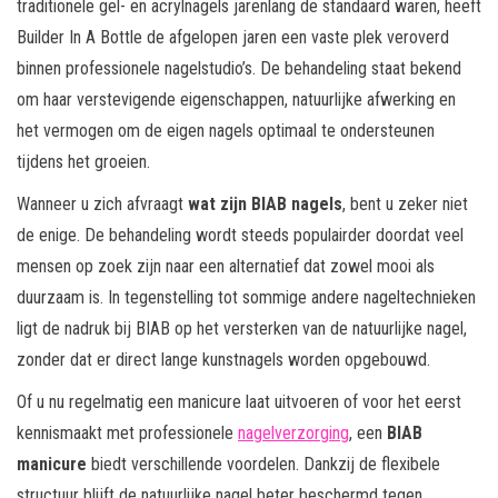
traditionele gel- en acrylnagels jarenlang de standaard waren, heeft
Builder In A Bottle de afgelopen jaren een vaste plek veroverd
binnen professionele nagelstudio’s. De behandeling staat bekend
om haar verstevigende eigenschappen, natuurlijke afwerking en
het vermogen om de eigen nagels optimaal te ondersteunen
tijdens het groeien.
Wanneer u zich afvraagt
wat zijn BIAB nagels
, bent u zeker niet
de enige. De behandeling wordt steeds populairder doordat veel
mensen op zoek zijn naar een alternatief dat zowel mooi als
duurzaam is. In tegenstelling tot sommige andere nageltechnieken
ligt de nadruk bij BIAB op het versterken van de natuurlijke nagel,
zonder dat er direct lange kunstnagels worden opgebouwd.
Of u nu regelmatig een manicure laat uitvoeren of voor het eerst
kennismaakt met professionele
nagelverzorging
, een
BIAB
manicure
biedt verschillende voordelen. Dankzij de flexibele
structuur blijft de natuurlijke nagel beter beschermd tegen