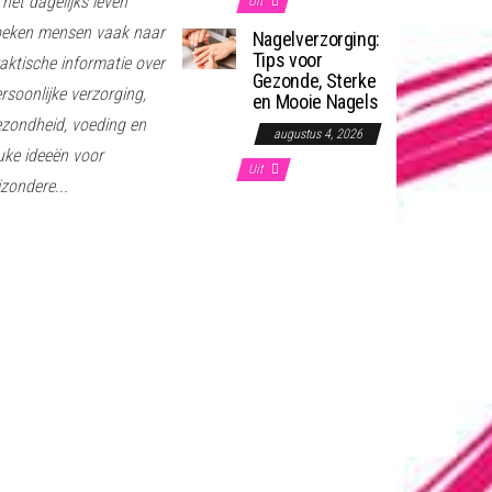
 het dagelijks leven
Uit
oeken mensen vaak naar
Nagelverzorging:
Tips voor
aktische informatie over
Gezonde, Sterke
rsoonlijke verzorging,
en Mooie Nagels
zondheid, voeding en
augustus 4, 2026
uke ideeën voor
Uit
jzondere...