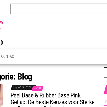
Zoeken
Zonnebank
PuckStudio.nl
naar:
en
Nagelstudio.
Tips &
Inspiratie
CONTACT
Z
orie:
Blog
na
april 12, 2025
Uit
Peel Base & Rubber Base Pink
Gellac: De Beste Keuzes voor Sterke
G