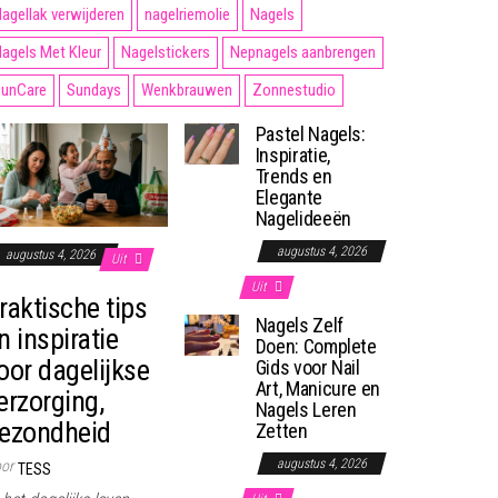
agellak verwijderen
nagelriemolie
Nagels
agels Met Kleur
Nagelstickers
Nepnagels aanbrengen
unCare
Sundays
Wenkbrauwen
Zonnestudio
Pastel Nagels:
Inspiratie,
Trends en
Elegante
Nagelideeën
augustus 4, 2026
augustus 4, 2026
Uit
Uit
raktische tips
Nagels Zelf
n inspiratie
Doen: Complete
oor dagelijkse
Gids voor Nail
Art, Manicure en
erzorging,
Nagels Leren
ezondheid
Zetten
augustus 4, 2026
or
TESS