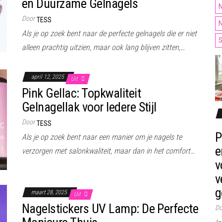
en Duurzame Gelnagels
N
Door
TESS
N
Als je op zoek bent naar de perfecte gelnagels die er niet
S
alleen prachtig uitzien, maar ook lang blijven zitten,…
april 12, 2025
Uit
Pink Gellac: Topkwaliteit
Gelnagellak voor Iedere Stijl
Door
TESS
P
Als je op zoek bent naar een manier om je nagels te
e
verzorgen met salonkwaliteit, maar dan in het comfort…
v
v
g
maart 28, 2025
Uit
Nagelstickers UV Lamp: De Perfecte
Do