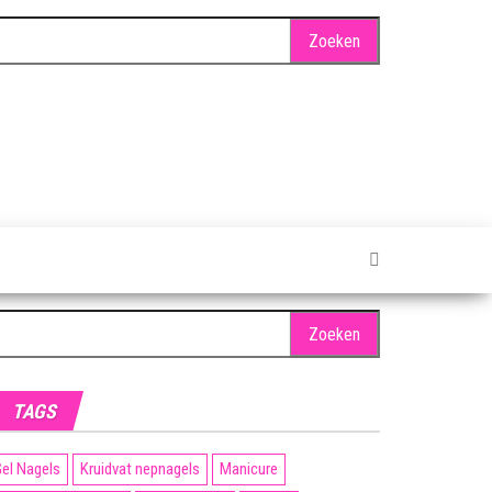
oeken
ar:
TAGS
el Nagels
Kruidvat nepnagels
Manicure