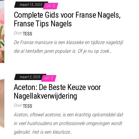
maart 15, 2025
Uit
Complete Gids voor Franse Nagels,
Franse Tips Nagels
Door
TESS
De Franse manicure is een klassieke en tijdloze nagelstijl
die al tientallen jaren populair is. Of je nu op zoek…
maart 3, 2025
Uit
Aceton: De Beste Keuze voor
Nagellakverwijdering
Door
TESS
Aceton, oftewel acetone, is een krachtig oplosmiddel dat
in veel huishoudens en professionele omgevingen wordt
gebruikt. Het is een kleurloze…