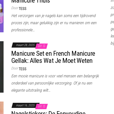
Manicure Thuis
In
z
Door
TESS
pr
Het verzorgen van je nagels kan soms een tijdrovend
pe
proces zijn, maar gelukkig zijn er nu manieren om een
ge
professionele…
le
bi
maart 28, 2025
Uit
Manicure Set en French Manicure
Gellak: Alles Wat Je Moet Weten
Door
TESS
Een mooie manicure is voor veel mensen een belangrijk
onderdeel van persoonlijke verzorging. Of je nu een
elegante uitstraling wilt…
maart 16, 2025
Uit
Nagelstickers: De Eenvoudige