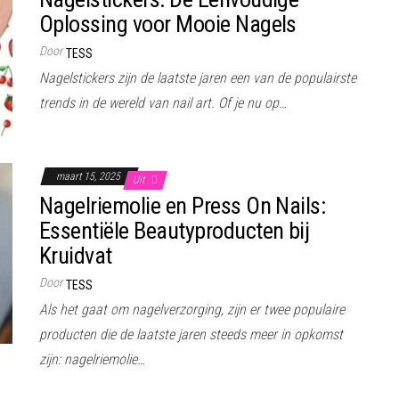
Oplossing voor Mooie Nagels
Door
TESS
Nagelstickers zijn de laatste jaren een van de populairste
trends in de wereld van nail art. Of je nu op…
maart 15, 2025
Uit
Nagelriemolie en Press On Nails:
Essentiële Beautyproducten bij
Kruidvat
Door
TESS
Als het gaat om nagelverzorging, zijn er twee populaire
producten die de laatste jaren steeds meer in opkomst
zijn: nagelriemolie…