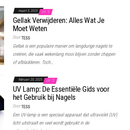
maart 3, 2025
Uit
Gellak Verwijderen: Alles Wat Je
Moet Weten
Door
TESS
Gellak is een populaire manier om langdurige nagels te
creëren, die vaak wekenlang mooi blijven zonder chippen
of afbladderen. Toch…
februari 20, 2025
Uit
UV Lamp: De Essentiële Gids voor
het Gebruik bij Nagels
Door
TESS
Een UV-lamp is een speciaal apparaat dat ultraviolet (UV)
licht uitstraalt en veel wordt gebruikt in de