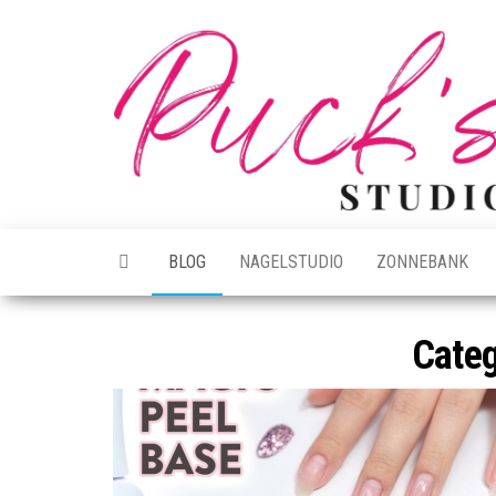
Ga
naar
de
inhoud
BLOG
NAGELSTUDIO
ZONNEBANK
Categ