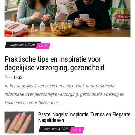
augustus 4, 2026
Uit
Praktische tips en inspiratie voor
dagelijkse verzorging, gezondheid
Door
TESS
In het dagelijks leven zoeken mensen vaak naar praktische
informatie over persoonlijke verzorging, gezondheid, voeding en
leuke ideeën voor bijzondere...
Pastel Nagels: Inspiratie, Trends en Elegante
Nagelideeën
augustus 4, 2026
Uit