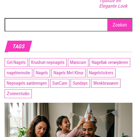
Tijdloze en
Elegante Look
Zoeken
naar:
TAGS
Gel Nagels
Kruidvat nepnagels
Manicure
Nagellak verwijderen
nagelriemolie
Nagels
Nagels Met Kleur
Nagelstickers
Nepnagels aanbrengen
SunCare
Sundays
Wenkbrauwen
Zonnestudio