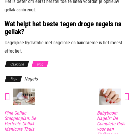
Het is beter om eerst herstel toe te laten voordat je opnieuw
gellak aanbrengt.
Wat helpt het beste tegen droge nagels na
gellak?
Dagelijkse hydratatie met nagelolie en handcrème is het meest
effectief.
Categorie
Blog
Nagels
Tags
Pink Gellac
Babyboom
Stappenplan: De
Nagels: De
Perfecte Gellak
Complete Gids
Manicure Thuis
voor een